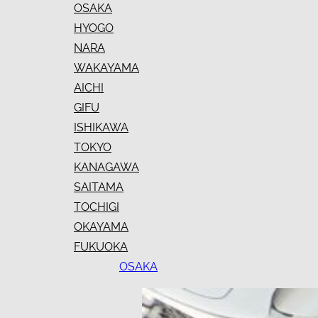
OSAKA
HYOGO
NARA
WAKAYAMA
AICHI
GIFU
ISHIKAWA
TOKYO
KANAGAWA
SAITAMA
TOCHIGI
OKAYAMA
FUKUOKA
OSAKA