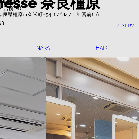
nesse 奈良橿原
神宮前1-B
3 奈良県橿原市久米町654-1 パルフェ神宮前1-A
68
RESERVE
NARA
HAIR