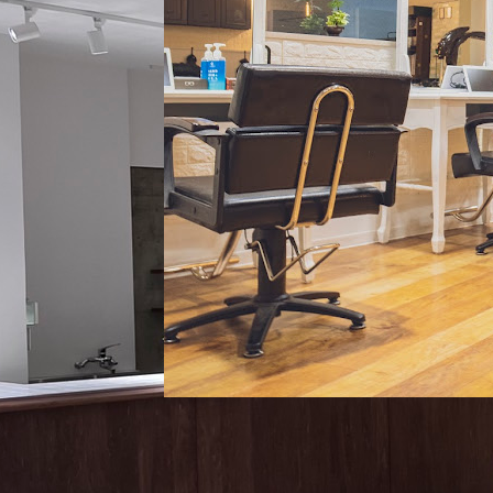
シア西大寺1F
VE
Dear生駒店
〒630-0257 奈良県生駒市元町1-3-22 