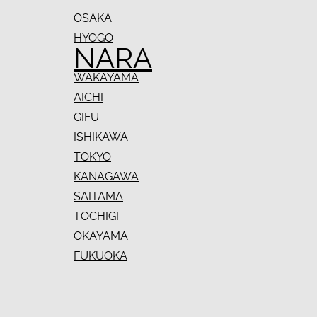
OSAKA
HYOGO
NARA
WAKAYAMA
AICHI
GIFU
ISHIKAWA
TOKYO
KANAGAWA
SAITAMA
TOCHIGI
OKAYAMA
FUKUOKA