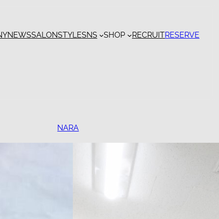
NY
NEWS
SALON
STYLE
SNS
SHOP
RECRUIT
RESERVE
NARA